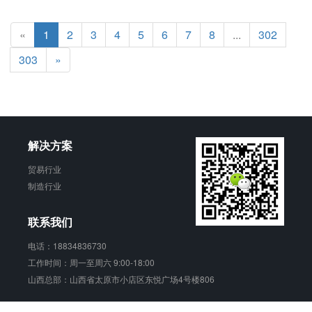
«
1
2
3
4
5
6
7
8
...
302
303
»
解决方案
贸易行业
制造行业
联系我们
电话：18834836730
工作时间：周一至周六 9:00-18:00
山西总部：山西省太原市小店区东悦广场4号楼806
销动云 版权所有