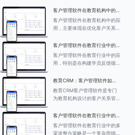
客户管理软件在教育机构中的应
用探索
客户管理软件在教育机构中的应
用，主要体现在优化客户关系管
理、提升教学服务质量、提高工
作效率及促进业务增长等多个方
客户管理软件在教育行业中的学
面。以下是对客户管理软件在教
员反馈循环机制
客户管理软件在教育行业中的应
育机构中应用的具体探索：
用，特别是在构建学员反馈循环
###一、
机制方面，发挥着至关重要的作
用。以下是对客户管理软件在教
教育CRM：客户管理软件如何
育行业中学员反馈循环机制的详
助力教育机构实现可持续发展
教育CRM客户管理软件是专门
细分析： ###一、学员反馈循
为教育机构设计的客户关系管理
环机制
软件，用于管理和优化与学生、
家长、教师及其他相关方的互
客户管理软件在教育行业中的多
动，对教育机构实现可持续发展
渠道整合策略
客户管理软件在教育行业中的多
具有重要意义。以下是教育
渠道整合策略是一个复杂而细致