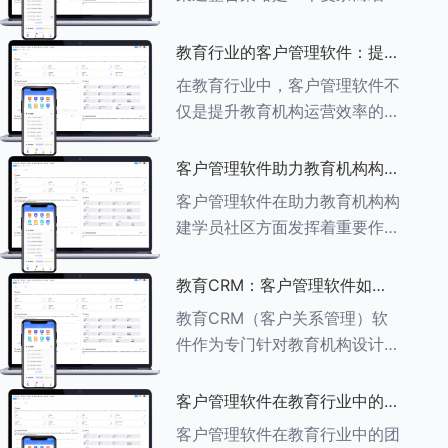
CRM如何助力教育
的过程，旨在通过整合线上线下
多种渠道，提升教育机构的市场
教育行业的客户管理软件：提升
竞争力、客户满意度和运营效
家长参与度的关键
在教育行业中，客户管理软件不
率。以下是对这一策略的具体分
仅是提升教育机构运营效率的重
析： ###
要工具，也是增强家长参与度、
促进家校合作的关键。以下将详
客户管理软件助力教育机构构建
细探讨如何通过教育行业的客户
学员社区
客户管理软件在助力教育机构构
管理软件来提升家长的参与度。
建学员社区方面发挥着重要作
###
用。以下从几个关键方面详细阐
述其助力作用： ###一、学员
教育CRM：客户管理软件如何
信息管理 客户管理软件具备强
增强教育品牌影响力
教育CRM（客户关系管理）软
大的学员信息管理功能，能够集
件作为专门针对教育机构设计的
中存储
客户管理软件，在增强教育品牌
影响力方面发挥着重要作用。以
客户管理软件在教育行业中的团
下详细分析教育CRM软件如何
队协作优势
客户管理软件在教育行业中的团
助力提升教育品牌影响力：