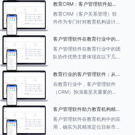
述其助力作用： ###一、学员
教育CRM：客户管理软件如何
信息管理 客户管理软件具备强
增强教育品牌影响力
教育CRM（客户关系管理）软
大的学员信息管理功能，能够集
件作为专门针对教育机构设计的
中存储
客户管理软件，在增强教育品牌
影响力方面发挥着重要作用。以
客户管理软件在教育行业中的团
下详细分析教育CRM软件如何
队协作优势
客户管理软件在教育行业中的团
助力提升教育品牌影响力：
队协作优势主要体现在以下几个
###一、
方面： ###一、信息集中管理
与共享 客户管理软件作为强大
教育行业的客户管理软件：从招
的信息存储库，能够整合并记录
生到毕业的全方位管理
在教育行业中，客户管理软件
学生的基本信息（如姓名、年
（CRM）扮演着至关重要的角
龄、联
色，它能够实现从招生到毕业的
全方位管理，提升教育机构的管
客户管理软件助力教育机构精准
理效率和学员满意度。以下是一
定位目标市场
客户管理软件在教育机构中的应
些适合教育行业的CRM软件及
用，确实为其精准定位目标市场
其功能特点：
提供了强有力的支持。以下详细