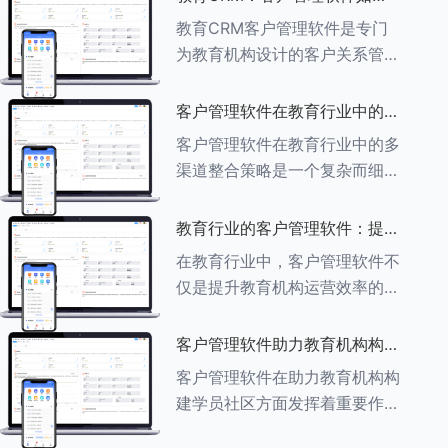
育行业中学员反馈循环机制的详
助力教育机构实现可持续发展
教育CRM客户管理软件是专门
细分析： ###一、学员反馈循
为教育机构设计的客户关系管理
环机制
软件，用于管理和优化与学生、
家长、教师及其他相关方的互
客户管理软件在教育行业中的多
动，对教育机构实现可持续发展
渠道整合策略
客户管理软件在教育行业中的多
具有重要意义。以下是教育
渠道整合策略是一个复杂而细致
CRM如何助力教育
的过程，旨在通过整合线上线下
多种渠道，提升教育机构的市场
教育行业的客户管理软件：提升
竞争力、客户满意度和运营效
家长参与度的关键
在教育行业中，客户管理软件不
率。以下是对这一策略的具体分
仅是提升教育机构运营效率的重
析： ###
要工具，也是增强家长参与度、
促进家校合作的关键。以下将详
客户管理软件助力教育机构构建
细探讨如何通过教育行业的客户
学员社区
客户管理软件在助力教育机构构
管理软件来提升家长的参与度。
建学员社区方面发挥着重要作
###
用。以下从几个关键方面详细阐