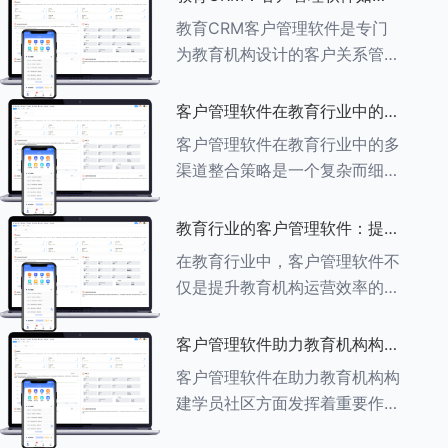
育行业中学员反馈循环机制的详
助力教育机构实现可持续发展
教育CRM客户管理软件是专门
细分析： ###一、学员反馈循
为教育机构设计的客户关系管理
环机制
软件，用于管理和优化与学生、
家长、教师及其他相关方的互
客户管理软件在教育行业中的多
动，对教育机构实现可持续发展
渠道整合策略
客户管理软件在教育行业中的多
具有重要意义。以下是教育
渠道整合策略是一个复杂而细致
CRM如何助力教育
的过程，旨在通过整合线上线下
多种渠道，提升教育机构的市场
教育行业的客户管理软件：提升
竞争力、客户满意度和运营效
家长参与度的关键
在教育行业中，客户管理软件不
率。以下是对这一策略的具体分
仅是提升教育机构运营效率的重
析： ###
要工具，也是增强家长参与度、
促进家校合作的关键。以下将详
客户管理软件助力教育机构构建
细探讨如何通过教育行业的客户
学员社区
客户管理软件在助力教育机构构
管理软件来提升家长的参与度。
建学员社区方面发挥着重要作
###
用。以下从几个关键方面详细阐