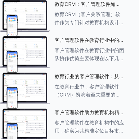
述其助力作用： ###一、学员
教育CRM：客户管理软件如何
信息管理 客户管理软件具备强
增强教育品牌影响力
教育CRM（客户关系管理）软
大的学员信息管理功能，能够集
件作为专门针对教育机构设计的
中存储
客户管理软件，在增强教育品牌
影响力方面发挥着重要作用。以
客户管理软件在教育行业中的团
下详细分析教育CRM软件如何
队协作优势
客户管理软件在教育行业中的团
助力提升教育品牌影响力：
队协作优势主要体现在以下几个
###一、
方面： ###一、信息集中管理
与共享 客户管理软件作为强大
教育行业的客户管理软件：从招
的信息存储库，能够整合并记录
生到毕业的全方位管理
在教育行业中，客户管理软件
学生的基本信息（如姓名、年
（CRM）扮演着至关重要的角
龄、联
色，它能够实现从招生到毕业的
全方位管理，提升教育机构的管
客户管理软件助力教育机构精准
理效率和学员满意度。以下是一
定位目标市场
客户管理软件在教育机构中的应
些适合教育行业的CRM软件及
用，确实为其精准定位目标市场
其功能特点：
提供了强有力的支持。以下详细