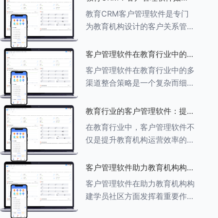
育行业中学员反馈循环机制的详
助力教育机构实现可持续发展
教育CRM客户管理软件是专门
细分析： ###一、学员反馈循
为教育机构设计的客户关系管理
环机制
软件，用于管理和优化与学生、
家长、教师及其他相关方的互
客户管理软件在教育行业中的多
动，对教育机构实现可持续发展
渠道整合策略
客户管理软件在教育行业中的多
具有重要意义。以下是教育
渠道整合策略是一个复杂而细致
CRM如何助力教育
的过程，旨在通过整合线上线下
多种渠道，提升教育机构的市场
教育行业的客户管理软件：提升
竞争力、客户满意度和运营效
家长参与度的关键
在教育行业中，客户管理软件不
率。以下是对这一策略的具体分
仅是提升教育机构运营效率的重
析： ###
要工具，也是增强家长参与度、
促进家校合作的关键。以下将详
客户管理软件助力教育机构构建
细探讨如何通过教育行业的客户
学员社区
客户管理软件在助力教育机构构
管理软件来提升家长的参与度。
建学员社区方面发挥着重要作
###
用。以下从几个关键方面详细阐