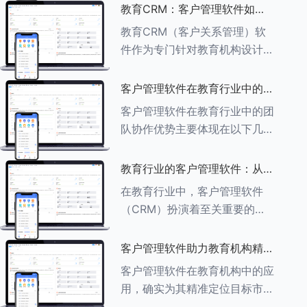
述其助力作用： ###一、学员
教育CRM：客户管理软件如何
信息管理 客户管理软件具备强
增强教育品牌影响力
教育CRM（客户关系管理）软
大的学员信息管理功能，能够集
件作为专门针对教育机构设计的
中存储
客户管理软件，在增强教育品牌
影响力方面发挥着重要作用。以
客户管理软件在教育行业中的团
下详细分析教育CRM软件如何
队协作优势
客户管理软件在教育行业中的团
助力提升教育品牌影响力：
队协作优势主要体现在以下几个
###一、
方面： ###一、信息集中管理
与共享 客户管理软件作为强大
教育行业的客户管理软件：从招
的信息存储库，能够整合并记录
生到毕业的全方位管理
在教育行业中，客户管理软件
学生的基本信息（如姓名、年
（CRM）扮演着至关重要的角
龄、联
色，它能够实现从招生到毕业的
全方位管理，提升教育机构的管
客户管理软件助力教育机构精准
理效率和学员满意度。以下是一
定位目标市场
客户管理软件在教育机构中的应
些适合教育行业的CRM软件及
用，确实为其精准定位目标市场
其功能特点：
提供了强有力的支持。以下详细