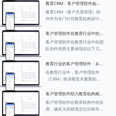
述其助力作用： ###一、学员
教育CRM：客户管理软件如何
信息管理 客户管理软件具备强
增强教育品牌影响力
教育CRM（客户关系管理）软
大的学员信息管理功能，能够集
件作为专门针对教育机构设计的
中存储
客户管理软件，在增强教育品牌
影响力方面发挥着重要作用。以
客户管理软件在教育行业中的团
下详细分析教育CRM软件如何
队协作优势
客户管理软件在教育行业中的团
助力提升教育品牌影响力：
队协作优势主要体现在以下几个
###一、
方面： ###一、信息集中管理
与共享 客户管理软件作为强大
教育行业的客户管理软件：从招
的信息存储库，能够整合并记录
生到毕业的全方位管理
在教育行业中，客户管理软件
学生的基本信息（如姓名、年
（CRM）扮演着至关重要的角
龄、联
色，它能够实现从招生到毕业的
全方位管理，提升教育机构的管
客户管理软件助力教育机构精准
理效率和学员满意度。以下是一
定位目标市场
客户管理软件在教育机构中的应
些适合教育行业的CRM软件及
用，确实为其精准定位目标市场
其功能特点：
提供了强有力的支持。以下详细