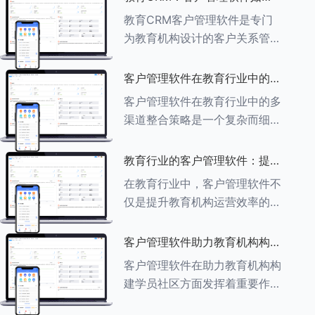
育行业中学员反馈循环机制的详
助力教育机构实现可持续发展
教育CRM客户管理软件是专门
细分析： ###一、学员反馈循
为教育机构设计的客户关系管理
环机制
软件，用于管理和优化与学生、
家长、教师及其他相关方的互
客户管理软件在教育行业中的多
动，对教育机构实现可持续发展
渠道整合策略
客户管理软件在教育行业中的多
具有重要意义。以下是教育
渠道整合策略是一个复杂而细致
CRM如何助力教育
的过程，旨在通过整合线上线下
多种渠道，提升教育机构的市场
教育行业的客户管理软件：提升
竞争力、客户满意度和运营效
家长参与度的关键
在教育行业中，客户管理软件不
率。以下是对这一策略的具体分
仅是提升教育机构运营效率的重
析： ###
要工具，也是增强家长参与度、
促进家校合作的关键。以下将详
客户管理软件助力教育机构构建
细探讨如何通过教育行业的客户
学员社区
客户管理软件在助力教育机构构
管理软件来提升家长的参与度。
建学员社区方面发挥着重要作
###
用。以下从几个关键方面详细阐