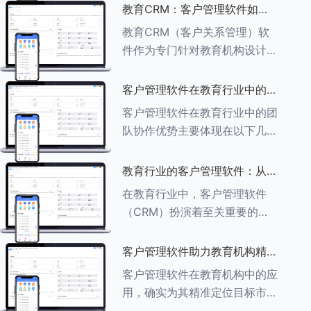
述其助力作用： ###一、学员
教育CRM：客户管理软件如何
信息管理 客户管理软件具备强
增强教育品牌影响力
教育CRM（客户关系管理）软
大的学员信息管理功能，能够集
件作为专门针对教育机构设计的
中存储
客户管理软件，在增强教育品牌
影响力方面发挥着重要作用。以
客户管理软件在教育行业中的团
下详细分析教育CRM软件如何
队协作优势
客户管理软件在教育行业中的团
助力提升教育品牌影响力：
队协作优势主要体现在以下几个
###一、
方面： ###一、信息集中管理
与共享 客户管理软件作为强大
教育行业的客户管理软件：从招
的信息存储库，能够整合并记录
生到毕业的全方位管理
在教育行业中，客户管理软件
学生的基本信息（如姓名、年
（CRM）扮演着至关重要的角
龄、联
色，它能够实现从招生到毕业的
全方位管理，提升教育机构的管
客户管理软件助力教育机构精准
理效率和学员满意度。以下是一
定位目标市场
客户管理软件在教育机构中的应
些适合教育行业的CRM软件及
用，确实为其精准定位目标市场
其功能特点：
提供了强有力的支持。以下详细