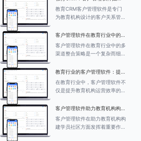
育行业中学员反馈循环机制的详
助力教育机构实现可持续发展
教育CRM客户管理软件是专门
细分析： ###一、学员反馈循
为教育机构设计的客户关系管理
环机制
软件，用于管理和优化与学生、
家长、教师及其他相关方的互
客户管理软件在教育行业中的多
动，对教育机构实现可持续发展
渠道整合策略
客户管理软件在教育行业中的多
具有重要意义。以下是教育
渠道整合策略是一个复杂而细致
CRM如何助力教育
的过程，旨在通过整合线上线下
多种渠道，提升教育机构的市场
教育行业的客户管理软件：提升
竞争力、客户满意度和运营效
家长参与度的关键
在教育行业中，客户管理软件不
率。以下是对这一策略的具体分
仅是提升教育机构运营效率的重
析： ###
要工具，也是增强家长参与度、
促进家校合作的关键。以下将详
客户管理软件助力教育机构构建
细探讨如何通过教育行业的客户
学员社区
客户管理软件在助力教育机构构
管理软件来提升家长的参与度。
建学员社区方面发挥着重要作
###
用。以下从几个关键方面详细阐