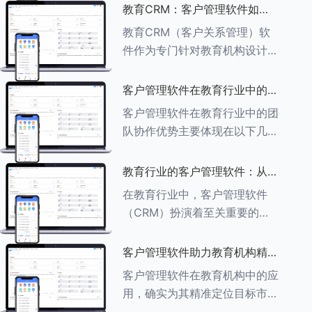
述其助力作用： ###一、学员
教育CRM：客户管理软件如何
信息管理 客户管理软件具备强
增强教育品牌影响力
教育CRM（客户关系管理）软
大的学员信息管理功能，能够集
件作为专门针对教育机构设计的
中存储
客户管理软件，在增强教育品牌
影响力方面发挥着重要作用。以
客户管理软件在教育行业中的团
下详细分析教育CRM软件如何
队协作优势
客户管理软件在教育行业中的团
助力提升教育品牌影响力：
队协作优势主要体现在以下几个
###一、
方面： ###一、信息集中管理
与共享 客户管理软件作为强大
教育行业的客户管理软件：从招
的信息存储库，能够整合并记录
生到毕业的全方位管理
在教育行业中，客户管理软件
学生的基本信息（如姓名、年
（CRM）扮演着至关重要的角
龄、联
色，它能够实现从招生到毕业的
全方位管理，提升教育机构的管
客户管理软件助力教育机构精准
理效率和学员满意度。以下是一
定位目标市场
客户管理软件在教育机构中的应
些适合教育行业的CRM软件及
用，确实为其精准定位目标市场
其功能特点：
提供了强有力的支持。以下详细