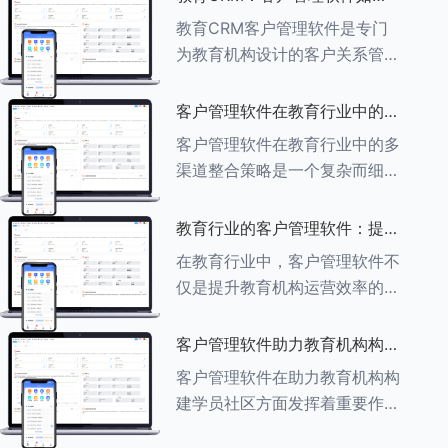
育行业中学员反馈循环机制的详
助力教育机构实现可持续发展
教育CRM客户管理软件是专门
细分析： ###一、学员反馈循
为教育机构设计的客户关系管理
环机制
软件，用于管理和优化与学生、
家长、教师及其他相关方的互
客户管理软件在教育行业中的多
动，对教育机构实现可持续发展
渠道整合策略
客户管理软件在教育行业中的多
具有重要意义。以下是教育
渠道整合策略是一个复杂而细致
CRM如何助力教育
的过程，旨在通过整合线上线下
多种渠道，提升教育机构的市场
教育行业的客户管理软件：提升
竞争力、客户满意度和运营效
家长参与度的关键
在教育行业中，客户管理软件不
率。以下是对这一策略的具体分
仅是提升教育机构运营效率的重
析： ###
要工具，也是增强家长参与度、
促进家校合作的关键。以下将详
客户管理软件助力教育机构构建
细探讨如何通过教育行业的客户
学员社区
客户管理软件在助力教育机构构
管理软件来提升家长的参与度。
建学员社区方面发挥着重要作
###
用。以下从几个关键方面详细阐