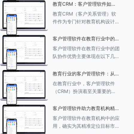
述其助力作用： ###一、学员
教育CRM：客户管理软件如何
信息管理 客户管理软件具备强
增强教育品牌影响力
教育CRM（客户关系管理）软
大的学员信息管理功能，能够集
件作为专门针对教育机构设计的
中存储
客户管理软件，在增强教育品牌
影响力方面发挥着重要作用。以
客户管理软件在教育行业中的团
下详细分析教育CRM软件如何
队协作优势
客户管理软件在教育行业中的团
助力提升教育品牌影响力：
队协作优势主要体现在以下几个
###一、
方面： ###一、信息集中管理
与共享 客户管理软件作为强大
教育行业的客户管理软件：从招
的信息存储库，能够整合并记录
生到毕业的全方位管理
在教育行业中，客户管理软件
学生的基本信息（如姓名、年
（CRM）扮演着至关重要的角
龄、联
色，它能够实现从招生到毕业的
全方位管理，提升教育机构的管
客户管理软件助力教育机构精准
理效率和学员满意度。以下是一
定位目标市场
客户管理软件在教育机构中的应
些适合教育行业的CRM软件及
用，确实为其精准定位目标市场
其功能特点：
提供了强有力的支持。以下详细