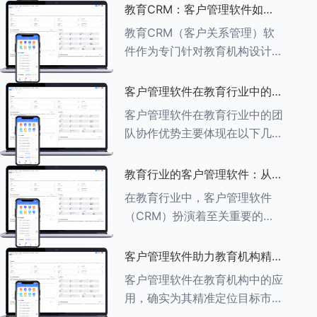
述其助力作用： ###一、学员
教育CRM：客户管理软件如何
信息管理 客户管理软件具备强
增强教育品牌影响力
教育CRM（客户关系管理）软
大的学员信息管理功能，能够集
件作为专门针对教育机构设计的
中存储
客户管理软件，在增强教育品牌
影响力方面发挥着重要作用。以
客户管理软件在教育行业中的团
下详细分析教育CRM软件如何
队协作优势
客户管理软件在教育行业中的团
助力提升教育品牌影响力：
队协作优势主要体现在以下几个
###一、
方面： ###一、信息集中管理
与共享 客户管理软件作为强大
教育行业的客户管理软件：从招
的信息存储库，能够整合并记录
生到毕业的全方位管理
在教育行业中，客户管理软件
学生的基本信息（如姓名、年
（CRM）扮演着至关重要的角
龄、联
色，它能够实现从招生到毕业的
全方位管理，提升教育机构的管
客户管理软件助力教育机构精准
理效率和学员满意度。以下是一
定位目标市场
客户管理软件在教育机构中的应
些适合教育行业的CRM软件及
用，确实为其精准定位目标市场
其功能特点：
提供了强有力的支持。以下详细