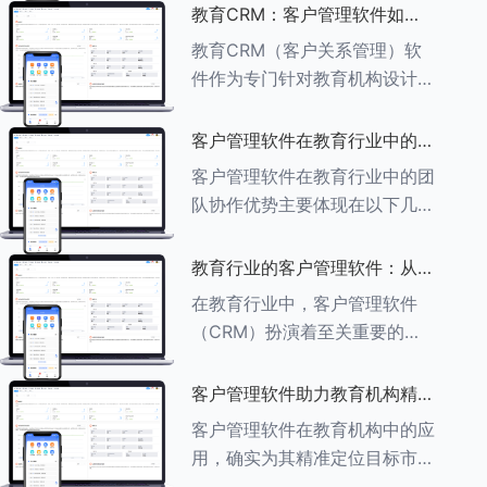
述其助力作用： ###一、学员
教育CRM：客户管理软件如何
信息管理 客户管理软件具备强
增强教育品牌影响力
教育CRM（客户关系管理）软
大的学员信息管理功能，能够集
件作为专门针对教育机构设计的
中存储
客户管理软件，在增强教育品牌
影响力方面发挥着重要作用。以
客户管理软件在教育行业中的团
下详细分析教育CRM软件如何
队协作优势
客户管理软件在教育行业中的团
助力提升教育品牌影响力：
队协作优势主要体现在以下几个
###一、
方面： ###一、信息集中管理
与共享 客户管理软件作为强大
教育行业的客户管理软件：从招
的信息存储库，能够整合并记录
生到毕业的全方位管理
在教育行业中，客户管理软件
学生的基本信息（如姓名、年
（CRM）扮演着至关重要的角
龄、联
色，它能够实现从招生到毕业的
全方位管理，提升教育机构的管
客户管理软件助力教育机构精准
理效率和学员满意度。以下是一
定位目标市场
客户管理软件在教育机构中的应
些适合教育行业的CRM软件及
用，确实为其精准定位目标市场
其功能特点：
提供了强有力的支持。以下详细