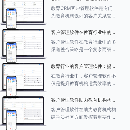
育行业中学员反馈循环机制的详
助力教育机构实现可持续发展
教育CRM客户管理软件是专门
细分析： ###一、学员反馈循
为教育机构设计的客户关系管理
环机制
软件，用于管理和优化与学生、
家长、教师及其他相关方的互
客户管理软件在教育行业中的多
动，对教育机构实现可持续发展
渠道整合策略
客户管理软件在教育行业中的多
具有重要意义。以下是教育
渠道整合策略是一个复杂而细致
CRM如何助力教育
的过程，旨在通过整合线上线下
多种渠道，提升教育机构的市场
教育行业的客户管理软件：提升
竞争力、客户满意度和运营效
家长参与度的关键
在教育行业中，客户管理软件不
率。以下是对这一策略的具体分
仅是提升教育机构运营效率的重
析： ###
要工具，也是增强家长参与度、
促进家校合作的关键。以下将详
客户管理软件助力教育机构构建
细探讨如何通过教育行业的客户
学员社区
客户管理软件在助力教育机构构
管理软件来提升家长的参与度。
建学员社区方面发挥着重要作
###
用。以下从几个关键方面详细阐