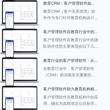
述其助力作用： ###一、学员
教育CRM：客户管理软件如何
信息管理 客户管理软件具备强
增强教育品牌影响力
教育CRM（客户关系管理）软
大的学员信息管理功能，能够集
件作为专门针对教育机构设计的
中存储
客户管理软件，在增强教育品牌
影响力方面发挥着重要作用。以
客户管理软件在教育行业中的团
下详细分析教育CRM软件如何
队协作优势
客户管理软件在教育行业中的团
助力提升教育品牌影响力：
队协作优势主要体现在以下几个
###一、
方面： ###一、信息集中管理
与共享 客户管理软件作为强大
教育行业的客户管理软件：从招
的信息存储库，能够整合并记录
生到毕业的全方位管理
在教育行业中，客户管理软件
学生的基本信息（如姓名、年
（CRM）扮演着至关重要的角
龄、联
色，它能够实现从招生到毕业的
全方位管理，提升教育机构的管
客户管理软件助力教育机构精准
理效率和学员满意度。以下是一
定位目标市场
客户管理软件在教育机构中的应
些适合教育行业的CRM软件及
用，确实为其精准定位目标市场
其功能特点：
提供了强有力的支持。以下详细