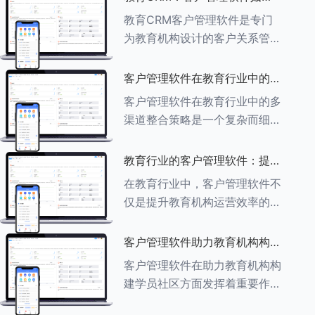
育行业中学员反馈循环机制的详
助力教育机构实现可持续发展
教育CRM客户管理软件是专门
细分析： ###一、学员反馈循
为教育机构设计的客户关系管理
环机制
软件，用于管理和优化与学生、
家长、教师及其他相关方的互
客户管理软件在教育行业中的多
动，对教育机构实现可持续发展
渠道整合策略
客户管理软件在教育行业中的多
具有重要意义。以下是教育
渠道整合策略是一个复杂而细致
CRM如何助力教育
的过程，旨在通过整合线上线下
多种渠道，提升教育机构的市场
教育行业的客户管理软件：提升
竞争力、客户满意度和运营效
家长参与度的关键
在教育行业中，客户管理软件不
率。以下是对这一策略的具体分
仅是提升教育机构运营效率的重
析： ###
要工具，也是增强家长参与度、
促进家校合作的关键。以下将详
客户管理软件助力教育机构构建
细探讨如何通过教育行业的客户
学员社区
客户管理软件在助力教育机构构
管理软件来提升家长的参与度。
建学员社区方面发挥着重要作
###
用。以下从几个关键方面详细阐