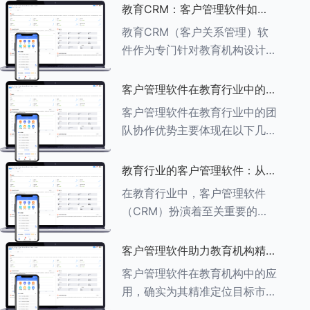
述其助力作用： ###一、学员
教育CRM：客户管理软件如何
信息管理 客户管理软件具备强
增强教育品牌影响力
教育CRM（客户关系管理）软
大的学员信息管理功能，能够集
件作为专门针对教育机构设计的
中存储
客户管理软件，在增强教育品牌
影响力方面发挥着重要作用。以
客户管理软件在教育行业中的团
下详细分析教育CRM软件如何
队协作优势
客户管理软件在教育行业中的团
助力提升教育品牌影响力：
队协作优势主要体现在以下几个
###一、
方面： ###一、信息集中管理
与共享 客户管理软件作为强大
教育行业的客户管理软件：从招
的信息存储库，能够整合并记录
生到毕业的全方位管理
在教育行业中，客户管理软件
学生的基本信息（如姓名、年
（CRM）扮演着至关重要的角
龄、联
色，它能够实现从招生到毕业的
全方位管理，提升教育机构的管
客户管理软件助力教育机构精准
理效率和学员满意度。以下是一
定位目标市场
客户管理软件在教育机构中的应
些适合教育行业的CRM软件及
用，确实为其精准定位目标市场
其功能特点：
提供了强有力的支持。以下详细