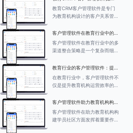
育行业中学员反馈循环机制的详
助力教育机构实现可持续发展
教育CRM客户管理软件是专门
细分析： ###一、学员反馈循
为教育机构设计的客户关系管理
环机制
软件，用于管理和优化与学生、
家长、教师及其他相关方的互
客户管理软件在教育行业中的多
动，对教育机构实现可持续发展
渠道整合策略
客户管理软件在教育行业中的多
具有重要意义。以下是教育
渠道整合策略是一个复杂而细致
CRM如何助力教育
的过程，旨在通过整合线上线下
多种渠道，提升教育机构的市场
教育行业的客户管理软件：提升
竞争力、客户满意度和运营效
家长参与度的关键
在教育行业中，客户管理软件不
率。以下是对这一策略的具体分
仅是提升教育机构运营效率的重
析： ###
要工具，也是增强家长参与度、
促进家校合作的关键。以下将详
客户管理软件助力教育机构构建
细探讨如何通过教育行业的客户
学员社区
客户管理软件在助力教育机构构
管理软件来提升家长的参与度。
建学员社区方面发挥着重要作
###
用。以下从几个关键方面详细阐