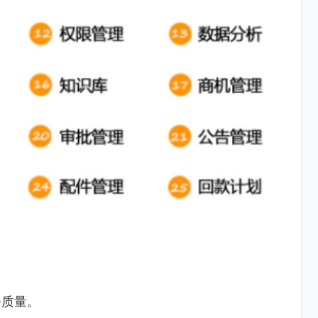
。
务质量。