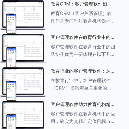
述其助力作用： ###一、学员
教育CRM：客户管理软件如何
信息管理 客户管理软件具备强
增强教育品牌影响力
教育CRM（客户关系管理）软
大的学员信息管理功能，能够集
件作为专门针对教育机构设计的
中存储
客户管理软件，在增强教育品牌
影响力方面发挥着重要作用。以
客户管理软件在教育行业中的团
下详细分析教育CRM软件如何
队协作优势
客户管理软件在教育行业中的团
助力提升教育品牌影响力：
队协作优势主要体现在以下几个
###一、
方面： ###一、信息集中管理
与共享 客户管理软件作为强大
教育行业的客户管理软件：从招
的信息存储库，能够整合并记录
生到毕业的全方位管理
在教育行业中，客户管理软件
学生的基本信息（如姓名、年
（CRM）扮演着至关重要的角
龄、联
色，它能够实现从招生到毕业的
全方位管理，提升教育机构的管
客户管理软件助力教育机构精准
理效率和学员满意度。以下是一
定位目标市场
客户管理软件在教育机构中的应
些适合教育行业的CRM软件及
用，确实为其精准定位目标市场
其功能特点：
提供了强有力的支持。以下详细