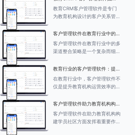
育行业中学员反馈循环机制的详
助力教育机构实现可持续发展
教育CRM客户管理软件是专门
细分析： ###一、学员反馈循
为教育机构设计的客户关系管理
环机制
软件，用于管理和优化与学生、
家长、教师及其他相关方的互
客户管理软件在教育行业中的多
动，对教育机构实现可持续发展
渠道整合策略
客户管理软件在教育行业中的多
具有重要意义。以下是教育
渠道整合策略是一个复杂而细致
CRM如何助力教育
的过程，旨在通过整合线上线下
多种渠道，提升教育机构的市场
教育行业的客户管理软件：提升
竞争力、客户满意度和运营效
家长参与度的关键
在教育行业中，客户管理软件不
率。以下是对这一策略的具体分
仅是提升教育机构运营效率的重
析： ###
要工具，也是增强家长参与度、
促进家校合作的关键。以下将详
客户管理软件助力教育机构构建
细探讨如何通过教育行业的客户
学员社区
客户管理软件在助力教育机构构
管理软件来提升家长的参与度。
建学员社区方面发挥着重要作
###
用。以下从几个关键方面详细阐