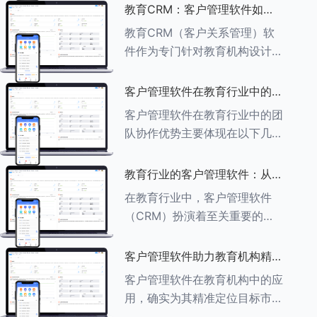
述其助力作用： ###一、学员
教育CRM：客户管理软件如何
信息管理 客户管理软件具备强
增强教育品牌影响力
教育CRM（客户关系管理）软
大的学员信息管理功能，能够集
件作为专门针对教育机构设计的
中存储
客户管理软件，在增强教育品牌
影响力方面发挥着重要作用。以
客户管理软件在教育行业中的团
下详细分析教育CRM软件如何
队协作优势
客户管理软件在教育行业中的团
助力提升教育品牌影响力：
队协作优势主要体现在以下几个
###一、
方面： ###一、信息集中管理
与共享 客户管理软件作为强大
教育行业的客户管理软件：从招
的信息存储库，能够整合并记录
生到毕业的全方位管理
在教育行业中，客户管理软件
学生的基本信息（如姓名、年
（CRM）扮演着至关重要的角
龄、联
色，它能够实现从招生到毕业的
全方位管理，提升教育机构的管
客户管理软件助力教育机构精准
理效率和学员满意度。以下是一
定位目标市场
客户管理软件在教育机构中的应
些适合教育行业的CRM软件及
用，确实为其精准定位目标市场
其功能特点：
提供了强有力的支持。以下详细