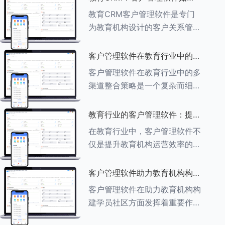
育行业中学员反馈循环机制的详
助力教育机构实现可持续发展
教育CRM客户管理软件是专门
细分析： ###一、学员反馈循
为教育机构设计的客户关系管理
环机制
软件，用于管理和优化与学生、
家长、教师及其他相关方的互
客户管理软件在教育行业中的多
动，对教育机构实现可持续发展
渠道整合策略
客户管理软件在教育行业中的多
具有重要意义。以下是教育
渠道整合策略是一个复杂而细致
CRM如何助力教育
的过程，旨在通过整合线上线下
多种渠道，提升教育机构的市场
教育行业的客户管理软件：提升
竞争力、客户满意度和运营效
家长参与度的关键
在教育行业中，客户管理软件不
率。以下是对这一策略的具体分
仅是提升教育机构运营效率的重
析： ###
要工具，也是增强家长参与度、
促进家校合作的关键。以下将详
客户管理软件助力教育机构构建
细探讨如何通过教育行业的客户
学员社区
客户管理软件在助力教育机构构
管理软件来提升家长的参与度。
建学员社区方面发挥着重要作
###
用。以下从几个关键方面详细阐