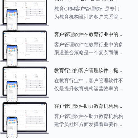
育行业中学员反馈循环机制的详
助力教育机构实现可持续发展
教育CRM客户管理软件是专门
细分析： ###一、学员反馈循
为教育机构设计的客户关系管理
环机制
软件，用于管理和优化与学生、
家长、教师及其他相关方的互
客户管理软件在教育行业中的多
动，对教育机构实现可持续发展
渠道整合策略
客户管理软件在教育行业中的多
具有重要意义。以下是教育
渠道整合策略是一个复杂而细致
CRM如何助力教育
的过程，旨在通过整合线上线下
多种渠道，提升教育机构的市场
教育行业的客户管理软件：提升
竞争力、客户满意度和运营效
家长参与度的关键
在教育行业中，客户管理软件不
率。以下是对这一策略的具体分
仅是提升教育机构运营效率的重
析： ###
要工具，也是增强家长参与度、
促进家校合作的关键。以下将详
客户管理软件助力教育机构构建
细探讨如何通过教育行业的客户
学员社区
客户管理软件在助力教育机构构
管理软件来提升家长的参与度。
建学员社区方面发挥着重要作
###
用。以下从几个关键方面详细阐