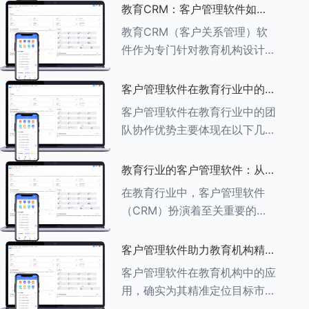
述其助力作用： ###一、学员
教育CRM：客户管理软件如何
信息管理 客户管理软件具备强
增强教育品牌影响力
教育CRM（客户关系管理）软
大的学员信息管理功能，能够集
件作为专门针对教育机构设计的
中存储
客户管理软件，在增强教育品牌
影响力方面发挥着重要作用。以
客户管理软件在教育行业中的团
下详细分析教育CRM软件如何
队协作优势
客户管理软件在教育行业中的团
助力提升教育品牌影响力：
队协作优势主要体现在以下几个
###一、
方面： ###一、信息集中管理
与共享 客户管理软件作为强大
教育行业的客户管理软件：从招
的信息存储库，能够整合并记录
生到毕业的全方位管理
在教育行业中，客户管理软件
学生的基本信息（如姓名、年
（CRM）扮演着至关重要的角
龄、联
色，它能够实现从招生到毕业的
全方位管理，提升教育机构的管
客户管理软件助力教育机构精准
理效率和学员满意度。以下是一
定位目标市场
客户管理软件在教育机构中的应
些适合教育行业的CRM软件及
用，确实为其精准定位目标市场
其功能特点：
提供了强有力的支持。以下详细