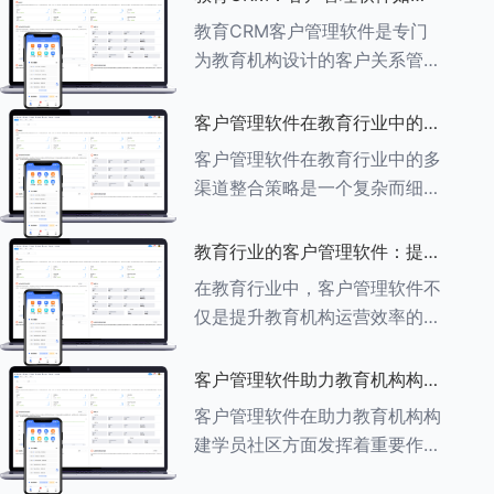
育行业中学员反馈循环机制的详
助力教育机构实现可持续发展
教育CRM客户管理软件是专门
细分析： ###一、学员反馈循
为教育机构设计的客户关系管理
环机制
软件，用于管理和优化与学生、
家长、教师及其他相关方的互
客户管理软件在教育行业中的多
动，对教育机构实现可持续发展
渠道整合策略
客户管理软件在教育行业中的多
具有重要意义。以下是教育
渠道整合策略是一个复杂而细致
CRM如何助力教育
的过程，旨在通过整合线上线下
多种渠道，提升教育机构的市场
教育行业的客户管理软件：提升
竞争力、客户满意度和运营效
家长参与度的关键
在教育行业中，客户管理软件不
率。以下是对这一策略的具体分
仅是提升教育机构运营效率的重
析： ###
要工具，也是增强家长参与度、
促进家校合作的关键。以下将详
客户管理软件助力教育机构构建
细探讨如何通过教育行业的客户
学员社区
客户管理软件在助力教育机构构
管理软件来提升家长的参与度。
建学员社区方面发挥着重要作
###
用。以下从几个关键方面详细阐