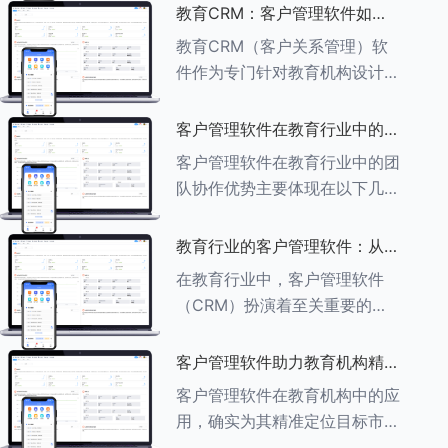
述其助力作用： ###一、学员
教育CRM：客户管理软件如何
信息管理 客户管理软件具备强
增强教育品牌影响力
教育CRM（客户关系管理）软
大的学员信息管理功能，能够集
件作为专门针对教育机构设计的
中存储
客户管理软件，在增强教育品牌
影响力方面发挥着重要作用。以
客户管理软件在教育行业中的团
下详细分析教育CRM软件如何
队协作优势
客户管理软件在教育行业中的团
助力提升教育品牌影响力：
队协作优势主要体现在以下几个
###一、
方面： ###一、信息集中管理
与共享 客户管理软件作为强大
教育行业的客户管理软件：从招
的信息存储库，能够整合并记录
生到毕业的全方位管理
在教育行业中，客户管理软件
学生的基本信息（如姓名、年
（CRM）扮演着至关重要的角
龄、联
色，它能够实现从招生到毕业的
全方位管理，提升教育机构的管
客户管理软件助力教育机构精准
理效率和学员满意度。以下是一
定位目标市场
客户管理软件在教育机构中的应
些适合教育行业的CRM软件及
用，确实为其精准定位目标市场
其功能特点：
提供了强有力的支持。以下详细