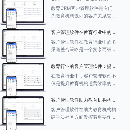
育行业中学员反馈循环机制的详
助力教育机构实现可持续发展
教育CRM客户管理软件是专门
细分析： ###一、学员反馈循
为教育机构设计的客户关系管理
环机制
软件，用于管理和优化与学生、
家长、教师及其他相关方的互
客户管理软件在教育行业中的多
动，对教育机构实现可持续发展
渠道整合策略
客户管理软件在教育行业中的多
具有重要意义。以下是教育
渠道整合策略是一个复杂而细致
CRM如何助力教育
的过程，旨在通过整合线上线下
多种渠道，提升教育机构的市场
教育行业的客户管理软件：提升
竞争力、客户满意度和运营效
家长参与度的关键
在教育行业中，客户管理软件不
率。以下是对这一策略的具体分
仅是提升教育机构运营效率的重
析： ###
要工具，也是增强家长参与度、
促进家校合作的关键。以下将详
客户管理软件助力教育机构构建
细探讨如何通过教育行业的客户
学员社区
客户管理软件在助力教育机构构
管理软件来提升家长的参与度。
建学员社区方面发挥着重要作
###
用。以下从几个关键方面详细阐