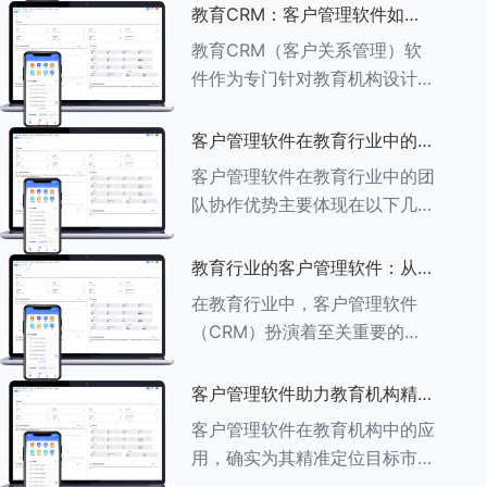
述其助力作用： ###一、学员
教育CRM：客户管理软件如何
信息管理 客户管理软件具备强
增强教育品牌影响力
教育CRM（客户关系管理）软
大的学员信息管理功能，能够集
件作为专门针对教育机构设计的
中存储
客户管理软件，在增强教育品牌
影响力方面发挥着重要作用。以
客户管理软件在教育行业中的团
下详细分析教育CRM软件如何
队协作优势
客户管理软件在教育行业中的团
助力提升教育品牌影响力：
队协作优势主要体现在以下几个
###一、
方面： ###一、信息集中管理
与共享 客户管理软件作为强大
教育行业的客户管理软件：从招
的信息存储库，能够整合并记录
生到毕业的全方位管理
在教育行业中，客户管理软件
学生的基本信息（如姓名、年
（CRM）扮演着至关重要的角
龄、联
色，它能够实现从招生到毕业的
全方位管理，提升教育机构的管
客户管理软件助力教育机构精准
理效率和学员满意度。以下是一
定位目标市场
客户管理软件在教育机构中的应
些适合教育行业的CRM软件及
用，确实为其精准定位目标市场
其功能特点：
提供了强有力的支持。以下详细