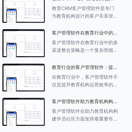
育行业中学员反馈循环机制的详
助力教育机构实现可持续发展
教育CRM客户管理软件是专门
细分析： ###一、学员反馈循
为教育机构设计的客户关系管理
环机制
软件，用于管理和优化与学生、
家长、教师及其他相关方的互
客户管理软件在教育行业中的多
动，对教育机构实现可持续发展
渠道整合策略
客户管理软件在教育行业中的多
具有重要意义。以下是教育
渠道整合策略是一个复杂而细致
CRM如何助力教育
的过程，旨在通过整合线上线下
多种渠道，提升教育机构的市场
教育行业的客户管理软件：提升
竞争力、客户满意度和运营效
家长参与度的关键
在教育行业中，客户管理软件不
率。以下是对这一策略的具体分
仅是提升教育机构运营效率的重
析： ###
要工具，也是增强家长参与度、
促进家校合作的关键。以下将详
客户管理软件助力教育机构构建
细探讨如何通过教育行业的客户
学员社区
客户管理软件在助力教育机构构
管理软件来提升家长的参与度。
建学员社区方面发挥着重要作
###
用。以下从几个关键方面详细阐