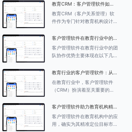
述其助力作用： ###一、学员
教育CRM：客户管理软件如何
信息管理 客户管理软件具备强
增强教育品牌影响力
教育CRM（客户关系管理）软
大的学员信息管理功能，能够集
件作为专门针对教育机构设计的
中存储
客户管理软件，在增强教育品牌
影响力方面发挥着重要作用。以
客户管理软件在教育行业中的团
下详细分析教育CRM软件如何
队协作优势
客户管理软件在教育行业中的团
助力提升教育品牌影响力：
队协作优势主要体现在以下几个
###一、
方面： ###一、信息集中管理
与共享 客户管理软件作为强大
教育行业的客户管理软件：从招
的信息存储库，能够整合并记录
生到毕业的全方位管理
在教育行业中，客户管理软件
学生的基本信息（如姓名、年
（CRM）扮演着至关重要的角
龄、联
色，它能够实现从招生到毕业的
全方位管理，提升教育机构的管
客户管理软件助力教育机构精准
理效率和学员满意度。以下是一
定位目标市场
客户管理软件在教育机构中的应
些适合教育行业的CRM软件及
用，确实为其精准定位目标市场
其功能特点：
提供了强有力的支持。以下详细