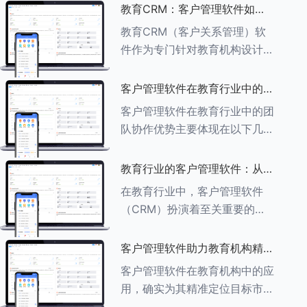
述其助力作用： ###一、学员
教育CRM：客户管理软件如何
信息管理 客户管理软件具备强
增强教育品牌影响力
教育CRM（客户关系管理）软
大的学员信息管理功能，能够集
件作为专门针对教育机构设计的
中存储
客户管理软件，在增强教育品牌
影响力方面发挥着重要作用。以
客户管理软件在教育行业中的团
下详细分析教育CRM软件如何
队协作优势
客户管理软件在教育行业中的团
助力提升教育品牌影响力：
队协作优势主要体现在以下几个
###一、
方面： ###一、信息集中管理
与共享 客户管理软件作为强大
教育行业的客户管理软件：从招
的信息存储库，能够整合并记录
生到毕业的全方位管理
在教育行业中，客户管理软件
学生的基本信息（如姓名、年
（CRM）扮演着至关重要的角
龄、联
色，它能够实现从招生到毕业的
全方位管理，提升教育机构的管
客户管理软件助力教育机构精准
理效率和学员满意度。以下是一
定位目标市场
客户管理软件在教育机构中的应
些适合教育行业的CRM软件及
用，确实为其精准定位目标市场
其功能特点：
提供了强有力的支持。以下详细