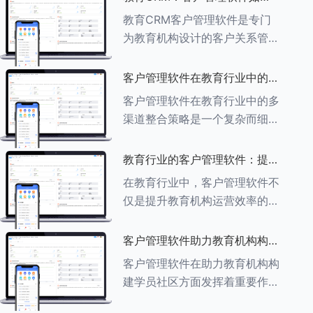
育行业中学员反馈循环机制的详
助力教育机构实现可持续发展
教育CRM客户管理软件是专门
细分析： ###一、学员反馈循
为教育机构设计的客户关系管理
环机制
软件，用于管理和优化与学生、
家长、教师及其他相关方的互
客户管理软件在教育行业中的多
动，对教育机构实现可持续发展
渠道整合策略
客户管理软件在教育行业中的多
具有重要意义。以下是教育
渠道整合策略是一个复杂而细致
CRM如何助力教育
的过程，旨在通过整合线上线下
多种渠道，提升教育机构的市场
教育行业的客户管理软件：提升
竞争力、客户满意度和运营效
家长参与度的关键
在教育行业中，客户管理软件不
率。以下是对这一策略的具体分
仅是提升教育机构运营效率的重
析： ###
要工具，也是增强家长参与度、
促进家校合作的关键。以下将详
客户管理软件助力教育机构构建
细探讨如何通过教育行业的客户
学员社区
客户管理软件在助力教育机构构
管理软件来提升家长的参与度。
建学员社区方面发挥着重要作
###
用。以下从几个关键方面详细阐