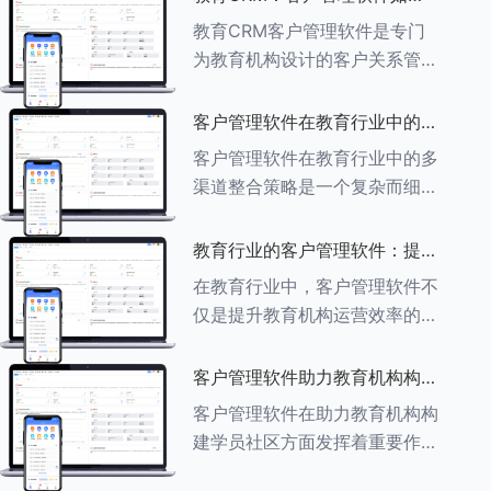
育行业中学员反馈循环机制的详
助力教育机构实现可持续发展
教育CRM客户管理软件是专门
细分析： ###一、学员反馈循
为教育机构设计的客户关系管理
环机制
软件，用于管理和优化与学生、
家长、教师及其他相关方的互
客户管理软件在教育行业中的多
动，对教育机构实现可持续发展
渠道整合策略
客户管理软件在教育行业中的多
具有重要意义。以下是教育
渠道整合策略是一个复杂而细致
CRM如何助力教育
的过程，旨在通过整合线上线下
多种渠道，提升教育机构的市场
教育行业的客户管理软件：提升
竞争力、客户满意度和运营效
家长参与度的关键
在教育行业中，客户管理软件不
率。以下是对这一策略的具体分
仅是提升教育机构运营效率的重
析： ###
要工具，也是增强家长参与度、
促进家校合作的关键。以下将详
客户管理软件助力教育机构构建
细探讨如何通过教育行业的客户
学员社区
客户管理软件在助力教育机构构
管理软件来提升家长的参与度。
建学员社区方面发挥着重要作
###
用。以下从几个关键方面详细阐