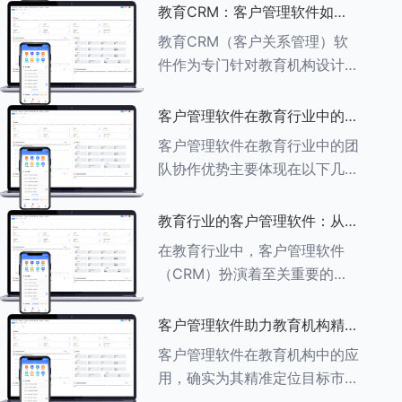
述其助力作用： ###一、学员
教育CRM：客户管理软件如何
信息管理 客户管理软件具备强
增强教育品牌影响力
教育CRM（客户关系管理）软
大的学员信息管理功能，能够集
件作为专门针对教育机构设计的
中存储
客户管理软件，在增强教育品牌
影响力方面发挥着重要作用。以
客户管理软件在教育行业中的团
下详细分析教育CRM软件如何
队协作优势
客户管理软件在教育行业中的团
助力提升教育品牌影响力：
队协作优势主要体现在以下几个
###一、
方面： ###一、信息集中管理
与共享 客户管理软件作为强大
教育行业的客户管理软件：从招
的信息存储库，能够整合并记录
生到毕业的全方位管理
在教育行业中，客户管理软件
学生的基本信息（如姓名、年
（CRM）扮演着至关重要的角
龄、联
色，它能够实现从招生到毕业的
全方位管理，提升教育机构的管
客户管理软件助力教育机构精准
理效率和学员满意度。以下是一
定位目标市场
客户管理软件在教育机构中的应
些适合教育行业的CRM软件及
用，确实为其精准定位目标市场
其功能特点：
提供了强有力的支持。以下详细