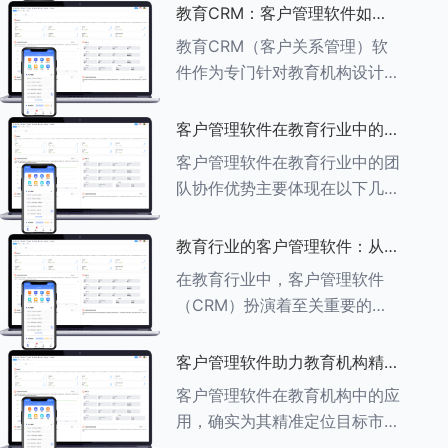
述其助力作用： ###一、学员
教育CRM：客户管理软件如何
信息管理 客户管理软件具备强
增强教育品牌影响力
教育CRM（客户关系管理）软
大的学员信息管理功能，能够集
件作为专门针对教育机构设计的
中存储
客户管理软件，在增强教育品牌
影响力方面发挥着重要作用。以
客户管理软件在教育行业中的团
下详细分析教育CRM软件如何
队协作优势
客户管理软件在教育行业中的团
助力提升教育品牌影响力：
队协作优势主要体现在以下几个
###一、
方面： ###一、信息集中管理
与共享 客户管理软件作为强大
教育行业的客户管理软件：从招
的信息存储库，能够整合并记录
生到毕业的全方位管理
在教育行业中，客户管理软件
学生的基本信息（如姓名、年
（CRM）扮演着至关重要的角
龄、联
色，它能够实现从招生到毕业的
全方位管理，提升教育机构的管
客户管理软件助力教育机构精准
理效率和学员满意度。以下是一
定位目标市场
客户管理软件在教育机构中的应
些适合教育行业的CRM软件及
用，确实为其精准定位目标市场
其功能特点：
提供了强有力的支持。以下详细