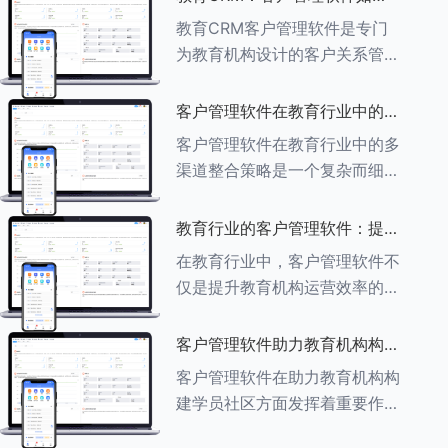
育行业中学员反馈循环机制的详
助力教育机构实现可持续发展
教育CRM客户管理软件是专门
细分析： ###一、学员反馈循
为教育机构设计的客户关系管理
环机制
软件，用于管理和优化与学生、
家长、教师及其他相关方的互
客户管理软件在教育行业中的多
动，对教育机构实现可持续发展
渠道整合策略
客户管理软件在教育行业中的多
具有重要意义。以下是教育
渠道整合策略是一个复杂而细致
CRM如何助力教育
的过程，旨在通过整合线上线下
多种渠道，提升教育机构的市场
教育行业的客户管理软件：提升
竞争力、客户满意度和运营效
家长参与度的关键
在教育行业中，客户管理软件不
率。以下是对这一策略的具体分
仅是提升教育机构运营效率的重
析： ###
要工具，也是增强家长参与度、
促进家校合作的关键。以下将详
客户管理软件助力教育机构构建
细探讨如何通过教育行业的客户
学员社区
客户管理软件在助力教育机构构
管理软件来提升家长的参与度。
建学员社区方面发挥着重要作
###
用。以下从几个关键方面详细阐