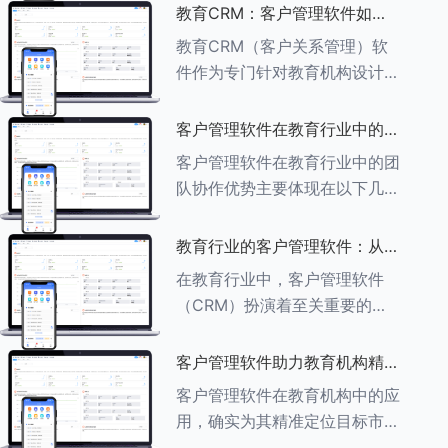
述其助力作用： ###一、学员
教育CRM：客户管理软件如何
信息管理 客户管理软件具备强
增强教育品牌影响力
教育CRM（客户关系管理）软
大的学员信息管理功能，能够集
件作为专门针对教育机构设计的
中存储
客户管理软件，在增强教育品牌
影响力方面发挥着重要作用。以
客户管理软件在教育行业中的团
下详细分析教育CRM软件如何
队协作优势
客户管理软件在教育行业中的团
助力提升教育品牌影响力：
队协作优势主要体现在以下几个
###一、
方面： ###一、信息集中管理
与共享 客户管理软件作为强大
教育行业的客户管理软件：从招
的信息存储库，能够整合并记录
生到毕业的全方位管理
在教育行业中，客户管理软件
学生的基本信息（如姓名、年
（CRM）扮演着至关重要的角
龄、联
色，它能够实现从招生到毕业的
全方位管理，提升教育机构的管
客户管理软件助力教育机构精准
理效率和学员满意度。以下是一
定位目标市场
客户管理软件在教育机构中的应
些适合教育行业的CRM软件及
用，确实为其精准定位目标市场
其功能特点：
提供了强有力的支持。以下详细