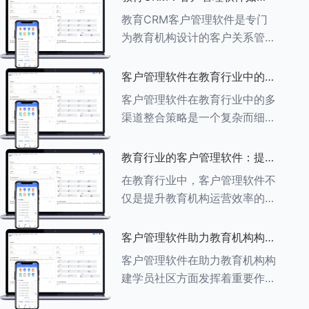
育行业中学员反馈循环机制的详
助力教育机构实现可持续发展
教育CRM客户管理软件是专门
细分析： ###一、学员反馈循
为教育机构设计的客户关系管理
环机制
软件，用于管理和优化与学生、
家长、教师及其他相关方的互
客户管理软件在教育行业中的多
动，对教育机构实现可持续发展
渠道整合策略
客户管理软件在教育行业中的多
具有重要意义。以下是教育
渠道整合策略是一个复杂而细致
CRM如何助力教育
的过程，旨在通过整合线上线下
多种渠道，提升教育机构的市场
教育行业的客户管理软件：提升
竞争力、客户满意度和运营效
家长参与度的关键
在教育行业中，客户管理软件不
率。以下是对这一策略的具体分
仅是提升教育机构运营效率的重
析： ###
要工具，也是增强家长参与度、
促进家校合作的关键。以下将详
客户管理软件助力教育机构构建
细探讨如何通过教育行业的客户
学员社区
客户管理软件在助力教育机构构
管理软件来提升家长的参与度。
建学员社区方面发挥着重要作
###
用。以下从几个关键方面详细阐