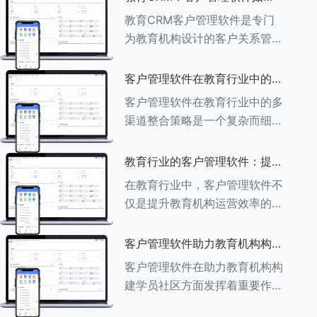
育行业中学员反馈循环机制的详
助力教育机构实现可持续发展
教育CRM客户管理软件是专门
细分析： ###一、学员反馈循
为教育机构设计的客户关系管理
环机制
软件，用于管理和优化与学生、
家长、教师及其他相关方的互
客户管理软件在教育行业中的多
动，对教育机构实现可持续发展
渠道整合策略
客户管理软件在教育行业中的多
具有重要意义。以下是教育
渠道整合策略是一个复杂而细致
CRM如何助力教育
的过程，旨在通过整合线上线下
多种渠道，提升教育机构的市场
教育行业的客户管理软件：提升
竞争力、客户满意度和运营效
家长参与度的关键
在教育行业中，客户管理软件不
率。以下是对这一策略的具体分
仅是提升教育机构运营效率的重
析： ###
要工具，也是增强家长参与度、
促进家校合作的关键。以下将详
客户管理软件助力教育机构构建
细探讨如何通过教育行业的客户
学员社区
客户管理软件在助力教育机构构
管理软件来提升家长的参与度。
建学员社区方面发挥着重要作
###
用。以下从几个关键方面详细阐