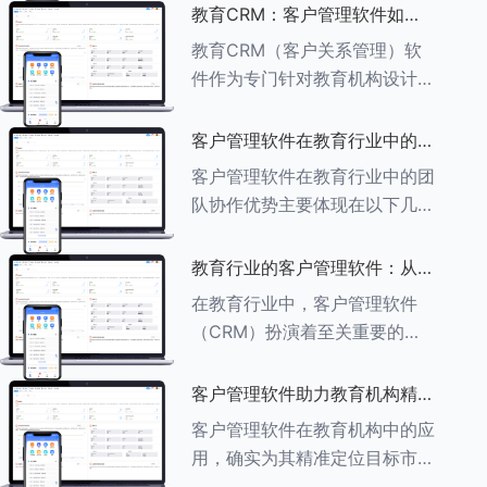
述其助力作用： ###一、学员
教育CRM：客户管理软件如何
信息管理 客户管理软件具备强
增强教育品牌影响力
教育CRM（客户关系管理）软
大的学员信息管理功能，能够集
件作为专门针对教育机构设计的
中存储
客户管理软件，在增强教育品牌
影响力方面发挥着重要作用。以
客户管理软件在教育行业中的团
下详细分析教育CRM软件如何
队协作优势
客户管理软件在教育行业中的团
助力提升教育品牌影响力：
队协作优势主要体现在以下几个
###一、
方面： ###一、信息集中管理
与共享 客户管理软件作为强大
教育行业的客户管理软件：从招
的信息存储库，能够整合并记录
生到毕业的全方位管理
在教育行业中，客户管理软件
学生的基本信息（如姓名、年
（CRM）扮演着至关重要的角
龄、联
色，它能够实现从招生到毕业的
全方位管理，提升教育机构的管
客户管理软件助力教育机构精准
理效率和学员满意度。以下是一
定位目标市场
客户管理软件在教育机构中的应
些适合教育行业的CRM软件及
用，确实为其精准定位目标市场
其功能特点：
提供了强有力的支持。以下详细