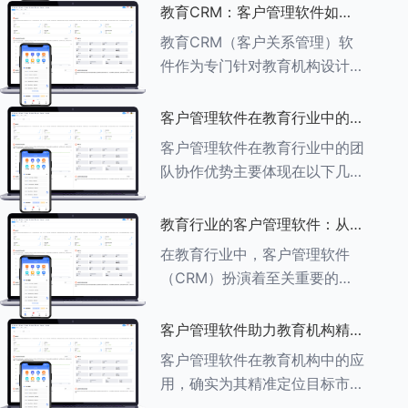
述其助力作用： ###一、学员
教育CRM：客户管理软件如何
信息管理 客户管理软件具备强
增强教育品牌影响力
教育CRM（客户关系管理）软
大的学员信息管理功能，能够集
件作为专门针对教育机构设计的
中存储
客户管理软件，在增强教育品牌
影响力方面发挥着重要作用。以
客户管理软件在教育行业中的团
下详细分析教育CRM软件如何
队协作优势
客户管理软件在教育行业中的团
助力提升教育品牌影响力：
队协作优势主要体现在以下几个
###一、
方面： ###一、信息集中管理
与共享 客户管理软件作为强大
教育行业的客户管理软件：从招
的信息存储库，能够整合并记录
生到毕业的全方位管理
在教育行业中，客户管理软件
学生的基本信息（如姓名、年
（CRM）扮演着至关重要的角
龄、联
色，它能够实现从招生到毕业的
全方位管理，提升教育机构的管
客户管理软件助力教育机构精准
理效率和学员满意度。以下是一
定位目标市场
客户管理软件在教育机构中的应
些适合教育行业的CRM软件及
用，确实为其精准定位目标市场
其功能特点：
提供了强有力的支持。以下详细