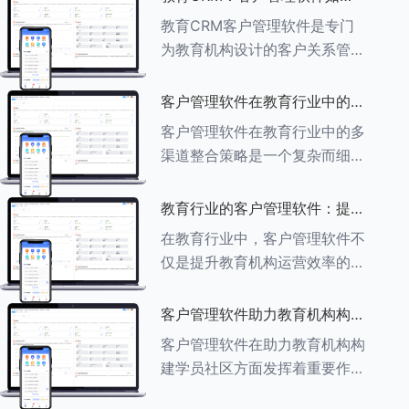
育行业中学员反馈循环机制的详
助力教育机构实现可持续发展
教育CRM客户管理软件是专门
细分析： ###一、学员反馈循
为教育机构设计的客户关系管理
环机制
软件，用于管理和优化与学生、
家长、教师及其他相关方的互
客户管理软件在教育行业中的多
动，对教育机构实现可持续发展
渠道整合策略
客户管理软件在教育行业中的多
具有重要意义。以下是教育
渠道整合策略是一个复杂而细致
CRM如何助力教育
的过程，旨在通过整合线上线下
多种渠道，提升教育机构的市场
教育行业的客户管理软件：提升
竞争力、客户满意度和运营效
家长参与度的关键
在教育行业中，客户管理软件不
率。以下是对这一策略的具体分
仅是提升教育机构运营效率的重
析： ###
要工具，也是增强家长参与度、
促进家校合作的关键。以下将详
客户管理软件助力教育机构构建
细探讨如何通过教育行业的客户
学员社区
客户管理软件在助力教育机构构
管理软件来提升家长的参与度。
建学员社区方面发挥着重要作
###
用。以下从几个关键方面详细阐