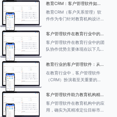
述其助力作用： ###一、学员
教育CRM：客户管理软件如何
信息管理 客户管理软件具备强
增强教育品牌影响力
教育CRM（客户关系管理）软
大的学员信息管理功能，能够集
件作为专门针对教育机构设计的
中存储
客户管理软件，在增强教育品牌
影响力方面发挥着重要作用。以
客户管理软件在教育行业中的团
下详细分析教育CRM软件如何
队协作优势
客户管理软件在教育行业中的团
助力提升教育品牌影响力：
队协作优势主要体现在以下几个
###一、
方面： ###一、信息集中管理
与共享 客户管理软件作为强大
教育行业的客户管理软件：从招
的信息存储库，能够整合并记录
生到毕业的全方位管理
在教育行业中，客户管理软件
学生的基本信息（如姓名、年
（CRM）扮演着至关重要的角
龄、联
色，它能够实现从招生到毕业的
全方位管理，提升教育机构的管
客户管理软件助力教育机构精准
理效率和学员满意度。以下是一
定位目标市场
客户管理软件在教育机构中的应
些适合教育行业的CRM软件及
用，确实为其精准定位目标市场
其功能特点：
提供了强有力的支持。以下详细