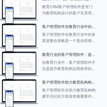
育行业中学员反馈循环机制的详
助力教育机构实现可持续发展
教育CRM客户管理软件是专门
细分析： ###一、学员反馈循
为教育机构设计的客户关系管理
环机制
软件，用于管理和优化与学生、
家长、教师及其他相关方的互
客户管理软件在教育行业中的多
动，对教育机构实现可持续发展
渠道整合策略
客户管理软件在教育行业中的多
具有重要意义。以下是教育
渠道整合策略是一个复杂而细致
CRM如何助力教育
的过程，旨在通过整合线上线下
多种渠道，提升教育机构的市场
教育行业的客户管理软件：提升
竞争力、客户满意度和运营效
家长参与度的关键
在教育行业中，客户管理软件不
率。以下是对这一策略的具体分
仅是提升教育机构运营效率的重
析： ###
要工具，也是增强家长参与度、
促进家校合作的关键。以下将详
客户管理软件助力教育机构构建
细探讨如何通过教育行业的客户
学员社区
客户管理软件在助力教育机构构
管理软件来提升家长的参与度。
建学员社区方面发挥着重要作
###
用。以下从几个关键方面详细阐