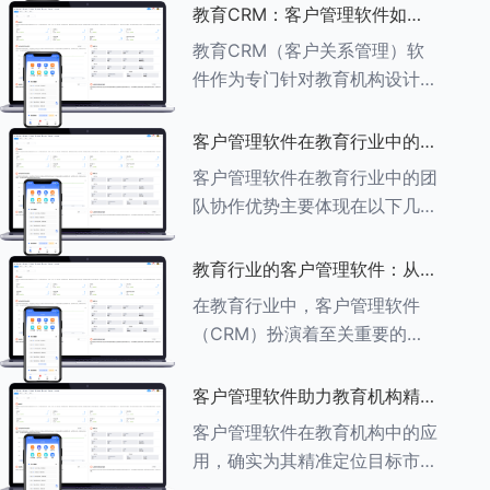
述其助力作用： ###一、学员
教育CRM：客户管理软件如何
信息管理 客户管理软件具备强
增强教育品牌影响力
教育CRM（客户关系管理）软
大的学员信息管理功能，能够集
件作为专门针对教育机构设计的
中存储
客户管理软件，在增强教育品牌
影响力方面发挥着重要作用。以
客户管理软件在教育行业中的团
下详细分析教育CRM软件如何
队协作优势
客户管理软件在教育行业中的团
助力提升教育品牌影响力：
队协作优势主要体现在以下几个
###一、
方面： ###一、信息集中管理
与共享 客户管理软件作为强大
教育行业的客户管理软件：从招
的信息存储库，能够整合并记录
生到毕业的全方位管理
在教育行业中，客户管理软件
学生的基本信息（如姓名、年
（CRM）扮演着至关重要的角
龄、联
色，它能够实现从招生到毕业的
全方位管理，提升教育机构的管
客户管理软件助力教育机构精准
理效率和学员满意度。以下是一
定位目标市场
客户管理软件在教育机构中的应
些适合教育行业的CRM软件及
用，确实为其精准定位目标市场
其功能特点：
提供了强有力的支持。以下详细