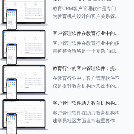
育行业中学员反馈循环机制的详
助力教育机构实现可持续发展
教育CRM客户管理软件是专门
细分析： ###一、学员反馈循
为教育机构设计的客户关系管理
环机制
软件，用于管理和优化与学生、
家长、教师及其他相关方的互
客户管理软件在教育行业中的多
动，对教育机构实现可持续发展
渠道整合策略
客户管理软件在教育行业中的多
具有重要意义。以下是教育
渠道整合策略是一个复杂而细致
CRM如何助力教育
的过程，旨在通过整合线上线下
多种渠道，提升教育机构的市场
教育行业的客户管理软件：提升
竞争力、客户满意度和运营效
家长参与度的关键
在教育行业中，客户管理软件不
率。以下是对这一策略的具体分
仅是提升教育机构运营效率的重
析： ###
要工具，也是增强家长参与度、
促进家校合作的关键。以下将详
客户管理软件助力教育机构构建
细探讨如何通过教育行业的客户
学员社区
客户管理软件在助力教育机构构
管理软件来提升家长的参与度。
建学员社区方面发挥着重要作
###
用。以下从几个关键方面详细阐