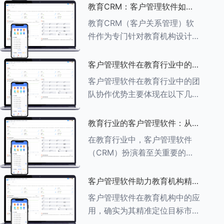
述其助力作用： ###一、学员
教育CRM：客户管理软件如何
信息管理 客户管理软件具备强
增强教育品牌影响力
教育CRM（客户关系管理）软
大的学员信息管理功能，能够集
件作为专门针对教育机构设计的
中存储
客户管理软件，在增强教育品牌
影响力方面发挥着重要作用。以
客户管理软件在教育行业中的团
下详细分析教育CRM软件如何
队协作优势
客户管理软件在教育行业中的团
助力提升教育品牌影响力：
队协作优势主要体现在以下几个
###一、
方面： ###一、信息集中管理
与共享 客户管理软件作为强大
教育行业的客户管理软件：从招
的信息存储库，能够整合并记录
生到毕业的全方位管理
在教育行业中，客户管理软件
学生的基本信息（如姓名、年
（CRM）扮演着至关重要的角
龄、联
色，它能够实现从招生到毕业的
全方位管理，提升教育机构的管
客户管理软件助力教育机构精准
理效率和学员满意度。以下是一
定位目标市场
客户管理软件在教育机构中的应
些适合教育行业的CRM软件及
用，确实为其精准定位目标市场
其功能特点：
提供了强有力的支持。以下详细