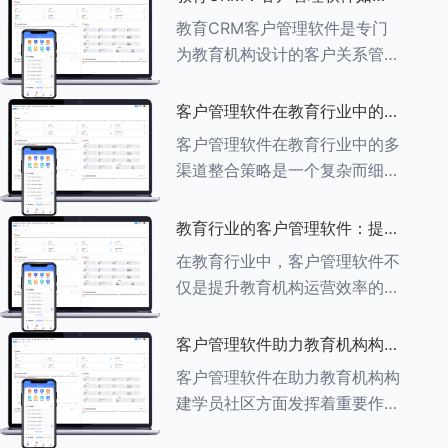
育行业中学员反馈循环机制的详
助力教育机构实现可持续发展
教育CRM客户管理软件是专门
细分析： ###一、学员反馈循
为教育机构设计的客户关系管理
环机制
软件，用于管理和优化与学生、
家长、教师及其他相关方的互
客户管理软件在教育行业中的多
动，对教育机构实现可持续发展
渠道整合策略
客户管理软件在教育行业中的多
具有重要意义。以下是教育
渠道整合策略是一个复杂而细致
CRM如何助力教育
的过程，旨在通过整合线上线下
多种渠道，提升教育机构的市场
教育行业的客户管理软件：提升
竞争力、客户满意度和运营效
家长参与度的关键
在教育行业中，客户管理软件不
率。以下是对这一策略的具体分
仅是提升教育机构运营效率的重
析： ###
要工具，也是增强家长参与度、
促进家校合作的关键。以下将详
客户管理软件助力教育机构构建
细探讨如何通过教育行业的客户
学员社区
客户管理软件在助力教育机构构
管理软件来提升家长的参与度。
建学员社区方面发挥着重要作
###
用。以下从几个关键方面详细阐