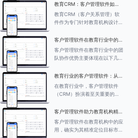
述其助力作用： ###一、学员
教育CRM：客户管理软件如何
信息管理 客户管理软件具备强
增强教育品牌影响力
教育CRM（客户关系管理）软
大的学员信息管理功能，能够集
件作为专门针对教育机构设计的
中存储
客户管理软件，在增强教育品牌
影响力方面发挥着重要作用。以
客户管理软件在教育行业中的团
下详细分析教育CRM软件如何
队协作优势
客户管理软件在教育行业中的团
助力提升教育品牌影响力：
队协作优势主要体现在以下几个
###一、
方面： ###一、信息集中管理
与共享 客户管理软件作为强大
教育行业的客户管理软件：从招
的信息存储库，能够整合并记录
生到毕业的全方位管理
在教育行业中，客户管理软件
学生的基本信息（如姓名、年
（CRM）扮演着至关重要的角
龄、联
色，它能够实现从招生到毕业的
全方位管理，提升教育机构的管
客户管理软件助力教育机构精准
理效率和学员满意度。以下是一
定位目标市场
客户管理软件在教育机构中的应
些适合教育行业的CRM软件及
用，确实为其精准定位目标市场
其功能特点：
提供了强有力的支持。以下详细