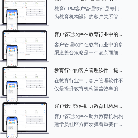
育行业中学员反馈循环机制的详
助力教育机构实现可持续发展
教育CRM客户管理软件是专门
细分析： ###一、学员反馈循
为教育机构设计的客户关系管理
环机制
软件，用于管理和优化与学生、
家长、教师及其他相关方的互
客户管理软件在教育行业中的多
动，对教育机构实现可持续发展
渠道整合策略
客户管理软件在教育行业中的多
具有重要意义。以下是教育
渠道整合策略是一个复杂而细致
CRM如何助力教育
的过程，旨在通过整合线上线下
多种渠道，提升教育机构的市场
教育行业的客户管理软件：提升
竞争力、客户满意度和运营效
家长参与度的关键
在教育行业中，客户管理软件不
率。以下是对这一策略的具体分
仅是提升教育机构运营效率的重
析： ###
要工具，也是增强家长参与度、
促进家校合作的关键。以下将详
客户管理软件助力教育机构构建
细探讨如何通过教育行业的客户
学员社区
客户管理软件在助力教育机构构
管理软件来提升家长的参与度。
建学员社区方面发挥着重要作
###
用。以下从几个关键方面详细阐